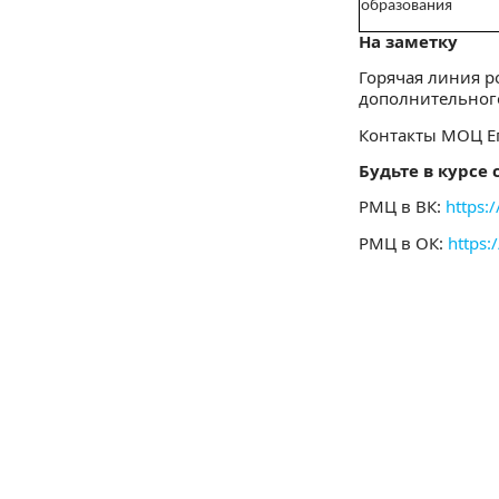
образования
На заметку
Горячая линия р
дополнительного
Контакты МОЦ Ег
Будьте в курсе 
РМЦ в ВК:
https:
РМЦ в ОК:
https: