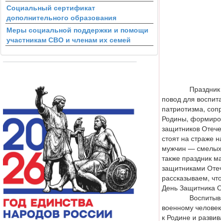
Социальный сертификат
дополнительного образования
Меры социальной поддержки и помощи
участникам СВО и членам их семей
Праздник 23 фе
повод для воспит
патриотизма, соп
Родины, формиров
защитников Отече
стоят на страже 
мужчин — смелых 
также праздник ма
защитниками Отеч
рассказываем, чт
День Защитника О
Воспитываем у
военному человек
к Родине и развив