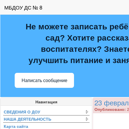
МБДОУ ДС № 8
Не можете записать ребё
сад? Хотите рассказ
воспитателях? Знаете
улучшить питание и зан
Написать сообщение
23 феврал
Навигация
Опубликовано:
2
СВЕДЕНИЯ О ДОУ
НАША ДЕЯТЕЛЬНОСТЬ
Карта сайта