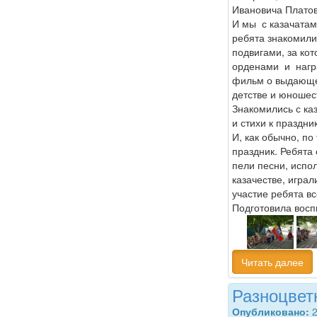
Ивановича Платов
И мы с казачатам
ребята знакомили
подвигами, за ко
орденами и нагр
фильм о выдающе
детстве и юношес
Знакомились с ка
и стихи к праздник
И, как обычно, по
праздник. Ребята 
пели песни, испол
казачестве, играл
участие ребята вс
Подготовила восп
Читать далее
Разноцвет
Опубликовано:
2