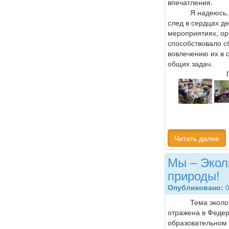
впечатления.
Я надеюсь, что
след в сердцах де
мероприятиях, ор
способствовало с
вовлечению их в 
общих задач.
Читать далее
Мы – Экол
природы!
Опубликовано:
0
Тема экологиче
отражена в Феде
образовательном 