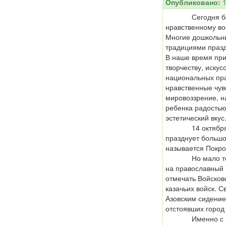
Опубликовано:
1
Сегодня больш
нравственному в
Многие дошкольны
традициями празд
В наше время пр
творчеству, искус
национальных пра
нравственные чув
мировоззрение, 
ребенка радость
эстетический вкус
14 октября рус
празднует большо
называется Покро
Но мало теперь
на православный 
отмечать Войсков
казачьих войск. 
Азовским сидением
отстоявших город 
Именно с исто