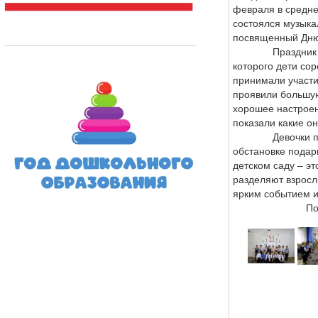
февраля в средн
состоялся музыка
посвященный Дню
Праздник прохо
которого дети сор
принимали участи
проявили большую
хорошее настроен
показали какие о
Девочки поздра
обстановке подар
детском саду – эт
разделяют взросл
ярким событием и
По