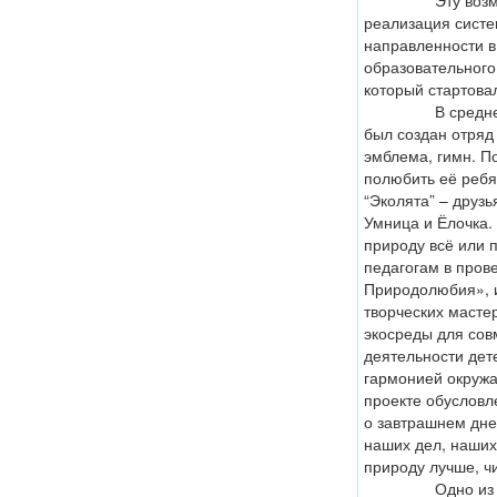
Эту возможно
реализация систе
направленности в
образовательного
который стартова
В средней дош
был создан отряд 
эмблема, гимн. П
полюбить её ребя
“Эколята” – друз
Умница и Ёлочка.
природу всё или 
педагогам в пров
Природолюбия», и
творческих мастер
экосреды для сов
деятельности дет
гармонией окружа
проекте обусловл
о завтрашнем дне
наших дел, наших
природу лучше, ч
Одно из услов