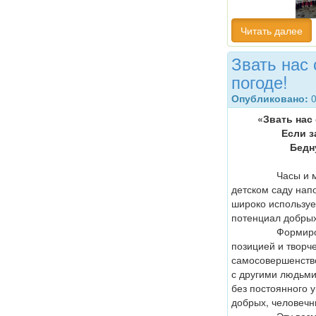
Читать далее
Звать нас 
погоде!
Опубликовано:
0
«Звать нас
Если з
Бедн
Часы и минуты
детском саду нап
широко используе
потенциал добрых
Формирование 
позицией и творч
самосовершенств
с другими людьм
без постоянного 
добрых, человечн