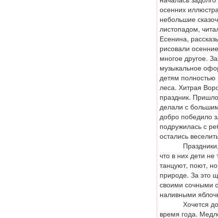
осенних иллюстра
небольшие сказоч
листопадом, чита
Есенина, рассказ
рисовали осенние
многое другое. З
музыкальное офо
детям полностью 
леса. Хитрая Вор
праздник. Пришлос
делали с большим
добро победило з
подружилась с ре
остались веселит
Праздники, дан
что в них дети не
танцуют, поют, н
природе. За это 
своими сочными с
наливными яблоч
Хочется добави
время года. Медл