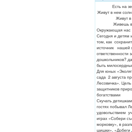
Есть на з
Живут в нем солн
Живут в
Живешь в 
Окружающая нас п
Сегодня и детям 
том, как сохрани
источник нашей ж
ответственности 
дошкольников? да
быть милосердным
Для юных «Эколят
сада 2 августа п
Лесовичка». Цель
защитников приро
богатствами
Скучать детишкам
гостях побывал Л
удовольствием уч
играх «Собери съ
морковку», в раз
шишки», «Добеги 