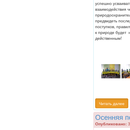
успешно усваиват
взаимодействия ч
природоохранител
предвидеть после
поступков, прави
к природе будет 
действенным!
Читать далее
Осенняя п
Опубликовано:
3