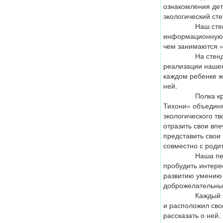
ознакомления дет
экологический сте
Наш стенд вып
информационную 
чем занимаются «
На стенде так
реализации нашег
каждом ребенке ж
ней.
Полка красоты
Тихони» объединя
экологического т
отразить свои вп
представить свои
совместно с роди
Наша первая «
пробудить интерес
развитию умению
доброжелательны
Каждый ребено
и расположил сво
рассказать о ней