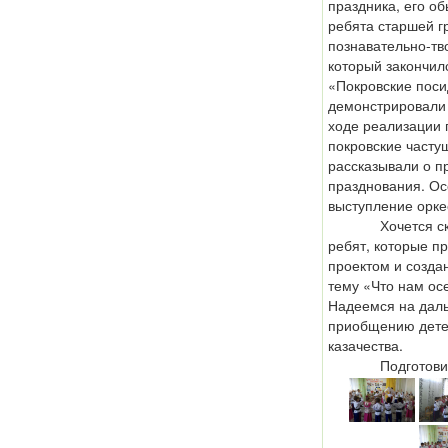
праздника, его о
ребята старшей г
познавательно-тв
который закончил
«Покровские поси
демонстрировали 
ходе реализации 
покровские частуш
рассказывали о п
празднования. Ос
выступление орке
Хочется сказат
ребят, которые пр
проектом и созда
тему «Что нам ос
Надеемся на даль
приобщению детей
казачества.
Подготовила в