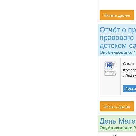
Читать далее
Отчёт о п
правового
детском с
Опубликовано:
1
Отчёт
просв
«Звёз
Скач
Читать далее
День Мате
Опубликовано:
3