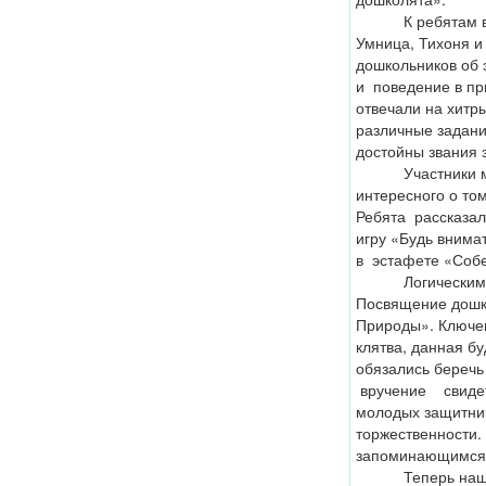
К ребятам в гос
Умница, Тихоня и
дошкольников об 
и поведение в пр
отвечали на хитр
различные задани
достойны звания 
Участники меро
интересного о том
Ребята рассказал
игру «Будь внима
в эстафете «Собе
Логическим за
Посвящение дошко
Природы». Ключе
клятва, данная б
обязались беречь 
вручение свидете
молодых защитни
торжественности.
запоминающимся
Теперь наши де