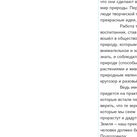
что они сделают 
мир природы. Пер
люди творческой 
прекрасные идеи,
Работа только 
воспитанник, став
вошёл в общество
природу, которым
внимательное и з
знать, и соблюда
природе (способы
растениями и жив
природным явлен
кругозор и разовь
Ведь именно 
придется на прак
которые встали п
верить, что те зе
которые мы сеем 
прорастут и дадут
Земля – наш прек
человек должен б
Подготовила: