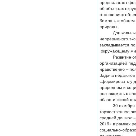
предполагает фо
об объектах окру
отношениях объек
Земля как общем 
природы.
Дошкольный воз
непрерывного эко
закладывается по
окружающему ми
Развитие отнош
организацией пед
нравственно – по
Задача педагогов
сформировать у д
природном и соци
познакомить с эл
области живой пр
30 октября 201
торжественное эк
средней дошкольн
2019» в рамках р
социально-образо
дошколята».