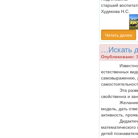
старший воспитат
Худякова Н.С.
Читать далее
…Искать д
Опубликовано:
3
Известно, что 
естественных вид
самовыражению, р
самостоятельност
Эта развивающ
свойственна и за
Желание дости
модель, дать отве
активность, проя
Дидактическая 
математического 
детей познавател