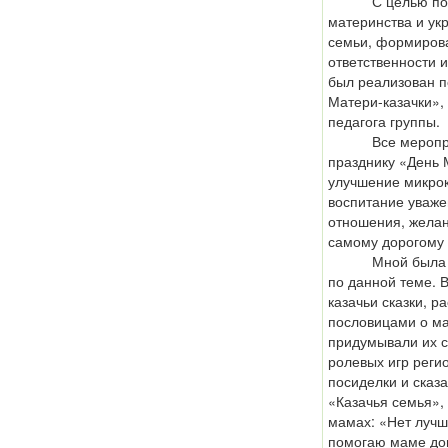
С целью повыш
материнства и ук
семьи, формирова
ответственности и
был реализован п
Матери-казачки»,
педагога группы.
Все мероприяти
празднику «День 
улучшение микрок
воспитание уваже
отношения, желан
самому дорогому 
Мной была под
по данной теме. 
казачьи сказки, р
пословицами о ма
придумывали их 
ролевых игр рег
посиделки и сказ
«Казачья семья»,
мамах: «Нет лучш
помогаю маме до