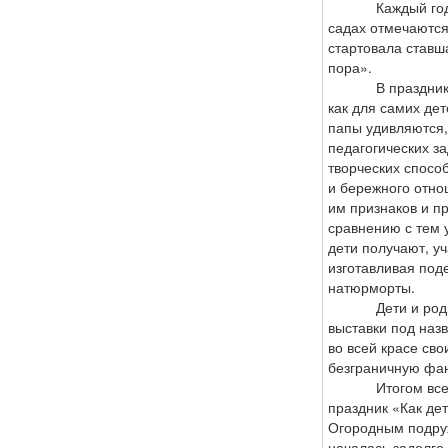
Каждый год с н
садах отмечаются 
стартовала ставш
пора».
В празднике ос
как для самих дет
папы удивляются,
педагогических за
творческих спосо
и бережного отно
им признаков и пр
сравнению с тем 
дети получают, уч
изготавливая под
натюрморты.
Дети и родител
выставки под наз
во всей красе сво
безграничную фа
Итогом всей ра
праздник «Как де
Огородным подру
началась задолго