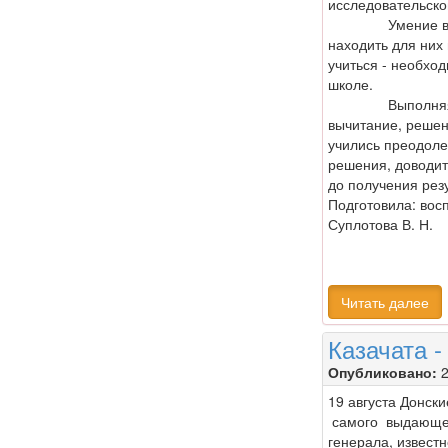
исследовательско
Умение воспри
находить для них
учиться - необхо
школе.
Выполняя прак
вычитание, решени
учились преодоле
решения, доводить
до получения резу
Подготовила: вос
Суплотова В. Н.
Читать далее
Казачата -
Опубликовано:
2
19 августа Донск
самого выдающег
генерала, извест