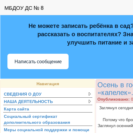
МБДОУ ДС № 8
Не можете записать ребёнка в сад
рассказать о воспитателях? Зна
улучшить питание и з
Написать сообщение
Осень в го
Навигация
«капелек»
СВЕДЕНИЯ О ДОУ
Опубликовано:
0
НАША ДЕЯТЕЛЬНОСТЬ
Заглянул сегодн
Карта сайта
Социальный сертификат
Потому что бро
дополнительного образования
Заглянул осенний
Меры социальной поддержки и помощи