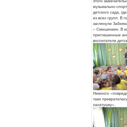
этого замечательн
музыкально-спорт
детского сада, гд
из всех групп. В г
заглянули Забияк
– Смешинкин. В к
приглашенные ан
воспитатели детск
Немного «повредн
таки превратилас
хахатушку».