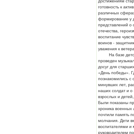
достижениям стар
готовность к акти
различных сферах
формирование у 
представлений о 
отечества, героиз
воспитание чувств
воинов - защитни
уважения к ветер
На базе детско
проведен музыка
досуг для старши
«День победы». Г
познакомились с
минувших лет, ра
наших солдат и о
взрослых и детей
Были показаны пр
хроника военных л
почтили память п
молчания. Дети в
воспитателями и
руководителем по