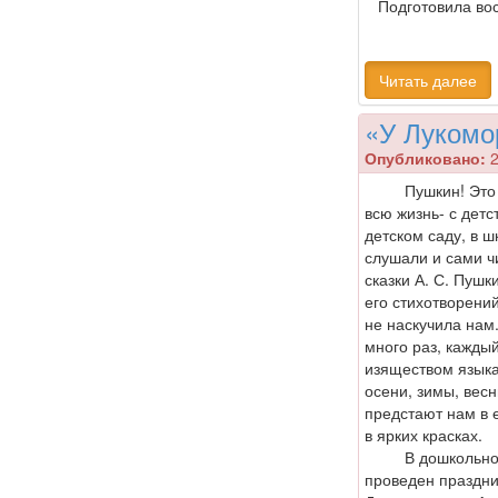
Подготовила во
Читать далее
«У Лукомо
Опубликовано:
2
Пушкин! Это им
всю жизнь- с детс
детском саду, в 
слушали и сами ч
сказки А. С. Пушк
его стихотворений
не наскучила нам
много раз, кажды
изяществом язык
осени, зимы, вес
предстают нам в е
в ярких красках.
В дошкольном 
проведен праздн