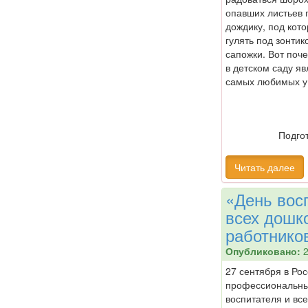
опавших листьев 
дождику, под кот
гулять под зонтик
сапожки. Вот поч
в детском саду я
самых любимых у
Подго
Читать далее
«День вос
всех дошк
работнико
Опубликовано:
2
27 сентября в Ро
профессиональны
воспитателя и вс