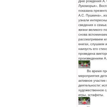
Дню рождения А. 
Лукоморья». Вос
показана презент
А.С. Пушкина», из
узнали интересн
сведения о семье,
жизни великого п
снова вспоминаем
рассматриваем и
книгах, слушаем 
наизусть его сти
проведена виктор
произведениям А.
Во время про
мероприятия дет
активное участие 
деятельности: ис
художественное с
игры, эстафеты.