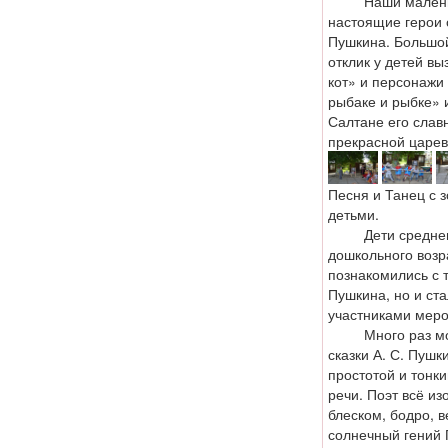
Наши маленьки
настоящие герои с
Пушкина. Большо
отклик у детей в
кот» и персонажи 
рыбаке и рыбке» и
Салтане его слав
прекрасной царев
Песня и Танец с з
детьми.
Дети среднего
дошкольного возр
познакомились с 
Пушкина, но и ст
участниками меро
Много раз мож
сказки А. С. Пушк
простотой и тонк
речи. Поэт всё из
блеском, бодро, в
солнечный гений