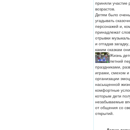
приняли участие 
возрастов.
Детям было очень
угадывать сказоч
персонажей и, ком
принадлежат сло
отрывки музыкаль
и отгадав загадку
каким сказкам он
Жизнь дет
летний пе
праздниками, раз
играми, смехом и
организации эмо
насыщенной жизн
комфортные услов
которым дети пол
незабываемые впе
от общения со св
открытий.
Девиз летн