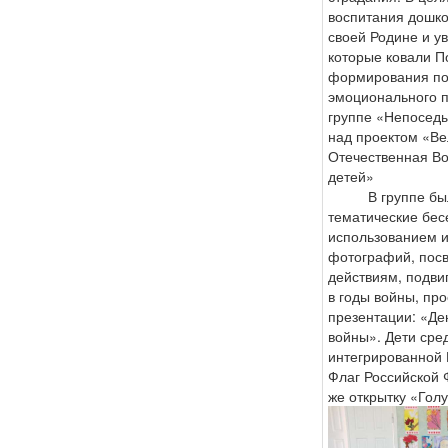
воспитания дошко
своей Родине и у
которые ковали П
формирования по
эмоционального п
группе «Непоседы
над проектом «Ве
Отечественная Во
детей»
В группе были
тематические бес
использованием 
фотографий, пос
действиям, подви
в годы войны, пр
презентации: «Де
войны». Дети сре
интегрированной 
Флаг Российской 
же открытку «Голу