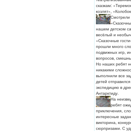
сказкам: «Теремо
козлят», «Колобок
Смотрели
«Сказочны
нашем детском с
весёлый и необы
«Сказочные гости
прошли много сл
подвижных игр, и
вопросов, смешны
Но наших ребят н
никакими сложнос
выполнили все за
детей отправился
экспедицию в дре
Антарктиду.
На неизве
ребят ожи
приключения, сло
интересные задан
викторина, конкур
сюрпризами. С у