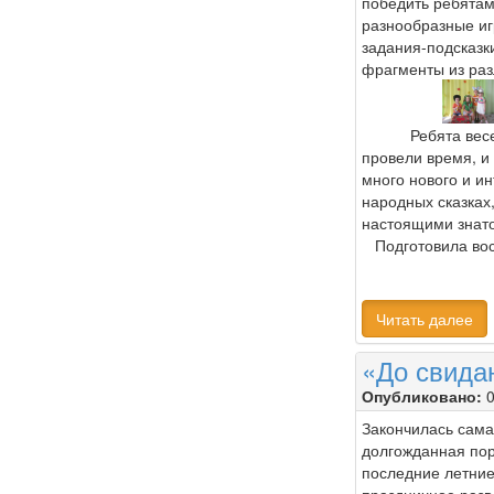
победить ребятам
разнообразные иг
задания-подсказк
фрагменты из раз
Ребята весело
провели время, и
много нового и ин
народных сказках,
настоящими знато
Подготовила во
Читать далее
«До свидан
Опубликовано:
0
Закончилась сам
долгожданная пор
последние летни