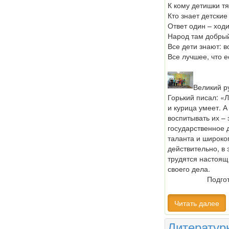
К кому детишки тя
Кто знает детские
Ответ один – ходи
Народ там добрый
Все дети знают: в
Все лучшее, что е
Великий р
Горький писал: «Л
и курица умеет. А
воспитывать их – 
государственное 
таланта и широко
действительно, в
трудятся настоящ
своего дела.
Подго
Читать далее
Литератур