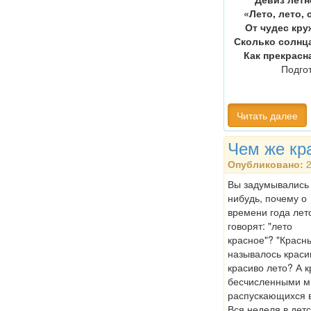
«Лето, лето, 
От чудес кр
Сколько солнца
Как прекрасн
Подго
Читать далее
Чем же кр
Опубликовано:
2
Вы задумывались 
нибудь, почему о
времени года лет
говорят: "лето
красное"? "Красн
называлось краси
красиво лето? А 
бесчисленными м
распускающихся в
Вся неделя в дет