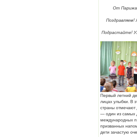
От Парижа 
Поздравляем! 
Подрастайте! У
Первый летний де
лицах улыбки. В э
страны отмечают 
— один из самых 
международных п
призванных напом
дети зачастую оч