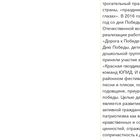
трогательный пра
страны, «праздни
глазах». В 2016 г
год со дня Побед
Отечественной во
реализации работ
«Дорога к Побед
Дню Победы, дет
дошкольной груп
приняли участие 
«Красная гвоздик
команд ЮПИД. И п
районном фестив
песни и пляски, 
годовщине, приур
победы. Целью д
является развити
активной граждан
патриотизма как 
нравственных и с
ценностей, отра
сопричастность к