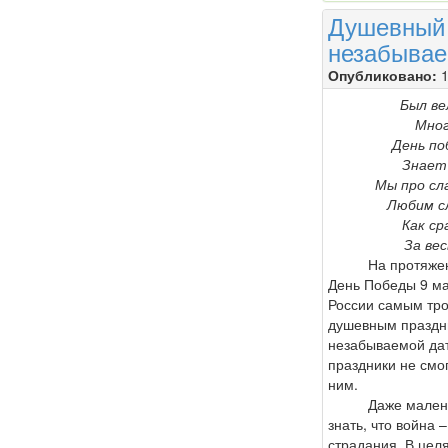
Душевный 
незабывае
Опубликовано:
1
Был ве
Мног
День по
Знает 
Мы про сл
Любим с
Как ср
За вес
На протяжении
День Победы 9 ма
России самым тр
душевным праздн
незабываемой дат
праздники не смог
ним.
Даже маленьки
знать, что война –
страдания. В цел