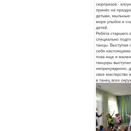
сюрпризов - клоу
принёс на праздн
детьми, мыльные п
море улыбок и сча
детей.
Ребята старшего 
специально подг
танцы. Выступая 
себя настоящими 
пока еще и мале
танцоры выступал
непринужденно, д
свое мастерство и
в танец всех окр