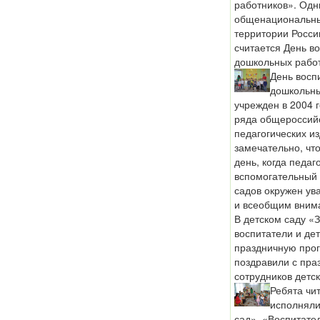
работников». Одн
общенациональны
территории Росси
считается День во
дошкольных работ
День восп
дошкольны
учрежден в 2004 
ряда общероссий
педагогических из
замечательно, чт
день, когда педаг
вспомогательный 
садов окружен ув
и всеобщим вним
В детском саду «
воспитатели и де
праздничную прог
поздравили с пра
сотрудников детск
Ребята чит
исполняли
сад», «Воспитате