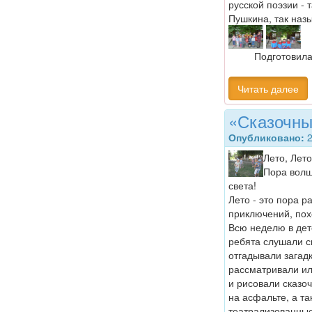
русской поэзии - 
Пушкина, так наз
Подготовила
Читать далее
«Сказочны
Опубликовано:
2
Лето, Лето
Пора волш
света!
Лето - это пора р
приключений, пох
Всю неделю в дет
ребята слушали с
отгадывали загадк
рассматривали и
и рисовали сказо
на асфальте, а т
театрализованные