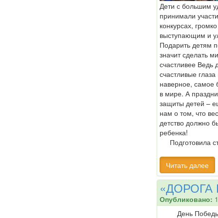
Дети с большим у
принимали участи
конкурсах, громк
выступающим и у
Подарить детям п
значит сделать ми
счастливее Ведь 
счастливые глаза
наверное, самое 
в мире. А праздни
защиты детей – е
нам о том, что ве
детство должно б
ребенка!
Подготовила с
Читать далее
«ДОРОГА 
Опубликовано:
1
День Победы 