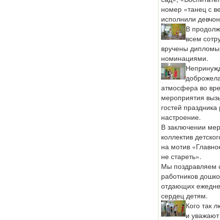
номер «танец с в
исполнили девчон
В продолж
всем сотр
вручены дипломы
номинациями.
Непринуж
доброжел
атмосфера во вр
мероприятия вызы
гостей праздника
настроение.
В заключении ме
коллектив детско
на мотив «Главно
не стареть».
Мы поздравляем с
работников дошко
отдающих ежедне
сердец детям.
Кого так 
и уважают