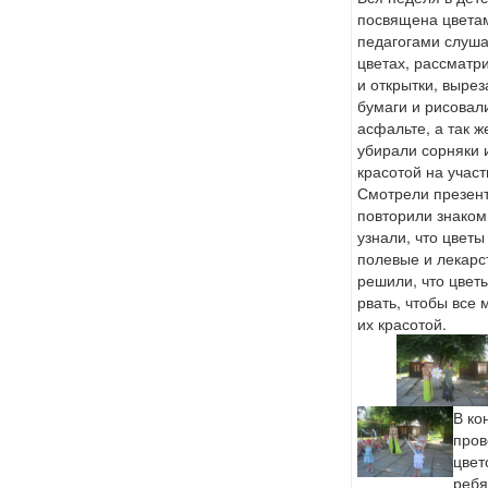
посвящена цветам
педагогами слушал
цветах, рассматр
и открытки, вырез
бумаги и рисовал
асфальте, а так ж
убирали сорняки 
красотой на участ
Смотрели презент
повторили знаком
узнали, что цвет
полевые и лекарс
решили, что цвет
рвать, чтобы все 
их красотой.
В ко
пров
цвето
ребя