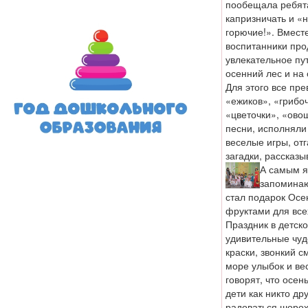
пообещала ребят
капризничать и «н
горючие!». Вмест
воспитанники пр
увлекательное пу
осенний лес и на 
Для этого все пре
«ежиков», «грибоч
«цветочки», «ово
песни, исполняли
веселые игры, от
загадки, рассказы
А самым я
запомина
стал подарок Осе
фруктами для все
Праздник в детско
удивительные чу
краски, звонкий с
море улыбок и вес
говорят, что осен
дети как никто др
радоваться шорох