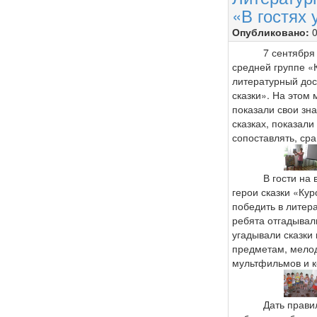
«В гостях 
Опубликовано:
0
7 сентября 20
средней группе «
литературный до
сказки». На этом
показали свои зн
сказках, показали
сопоставлять, сра
В гости на ви
герои сказки «Кур
победить в литер
ребята отгадывали
угадывали сказки
предметам, мелод
мультфильмов и к
Дать правильн