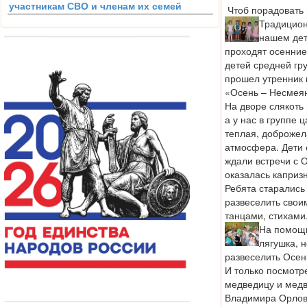
участникам СВО и членам их семей
Чтоб порадовать 
Традиционн
нашем дет
проходят осенние
детей средней гр
прошел утренник 
«Осень – Несмея
На дворе слякоть 
а у нас в группе 
теплая, доброжел
атмосфера. Дети 
ждали встречи с 
оказалась каприз
Ребята старались
развеселить свои
танцами, стихами
На помощ
лягушка, н
развеселить Осен
И только посмотр
медведицу и медв
Владимира Орлов