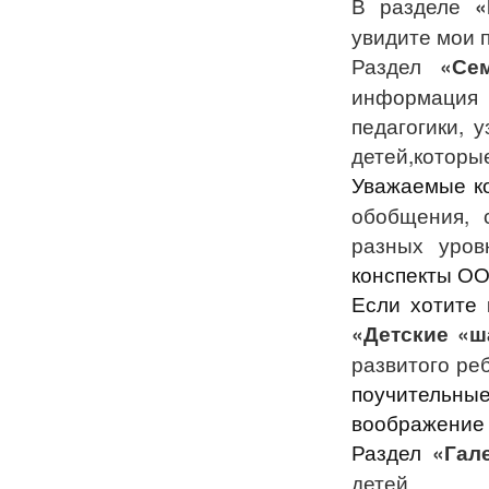
В разделе
увидите мои п
Раздел
«Се
информация 
педагогики, 
детей,которы
Уважаемые к
обобщения, 
разных уро
конспекты ОО
Если хотите 
«Детские «
развитого ре
поучительные
воображение 
Раздел
«Гал
детей.