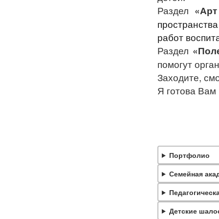
Раздел
«Арт
пространств
работ воспит
Раздел
«Пол
помогут орган
Заходите, смо
Я готова Вам
Портфолио
Семейная ака
Педагогическ
Детские шало